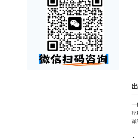
一
疗
详