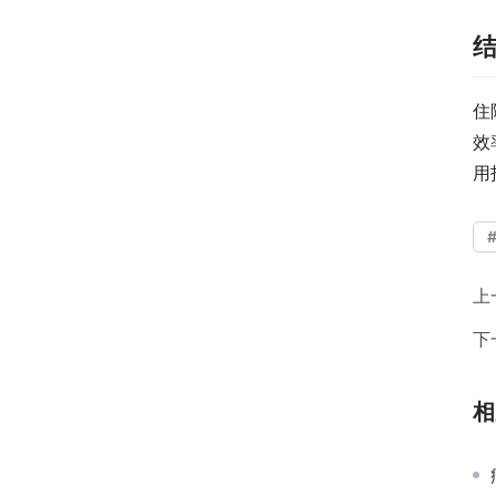
住
效
用
上
下
相