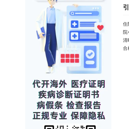
住
院
清
合