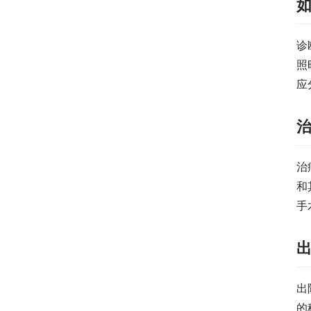
诊
照
应
治
和
手
出
的