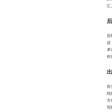
汇
后
议
术
作
在
结
方
写