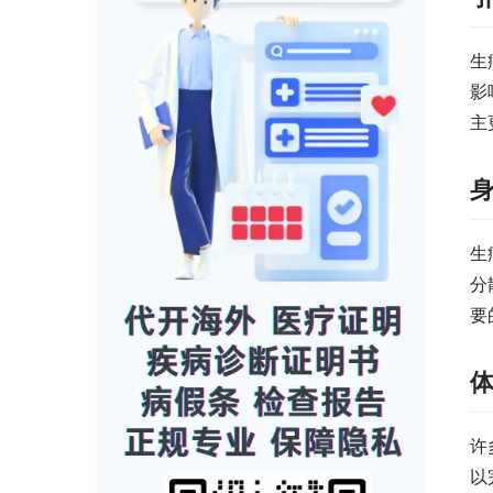
生
影
主
生
分
要
许
以