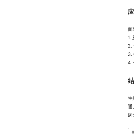
面
1
2
3
4
生
通
病