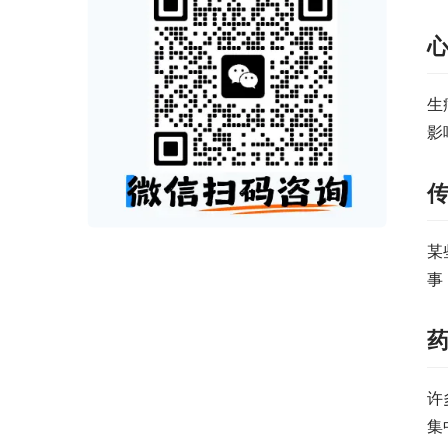
生
影
某
事
许
集