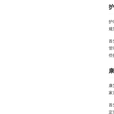
护
规
首
管
些
康
家
首
定