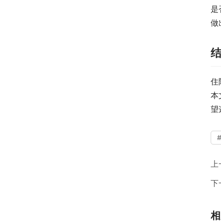
是
做
住
本
望
上
下
相