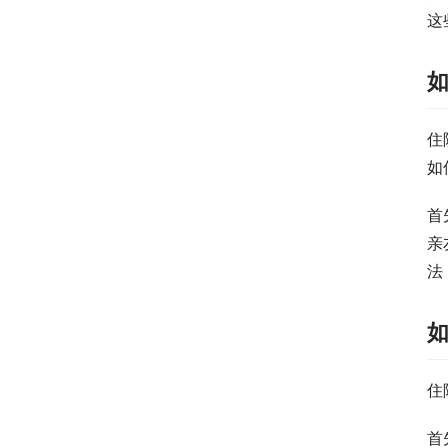
这
住
如
首
亲
法
住
首