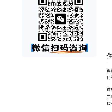
很
何
首
异
属