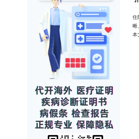
住
晰
本