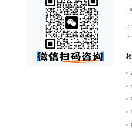
上
下
相