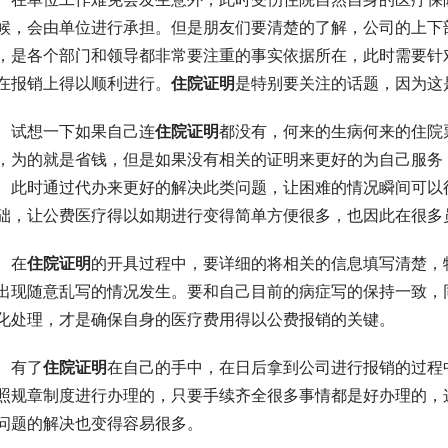
候，会由单位进行承担。但是朋友们要清楚的了解，公司的上下
，是各个部门和领导都非常要注重的事实依据所在，此时需要针
在报销上得以顺利进行。
住院证明
是特别要关注的话题，因为这
试想一下如果自己连
住院证明
都没有，何来的生病何来的住院
，为的就是省钱，但是如果没有相关的证明来更好的为自己服务
。此时通过代办来更好的解决此类问题，让困难的情况瞬间可以
础，让公费医疗得以如期进行变得简单方便很多，也因此在很多
在
住院证明
的开具过程中，要详细的将相关的信息填写清楚，
出现随意乱写的情况发生。要和自己目前的病症写的保持一致，
化处理，才是确保自身的医疗费用得以公费报销的关键。
有了
住院证明
在自己的手中，在日后拿到公司进行报销的过程
照规章制度进行办理的，只要手续齐全很多事情都是好办理的，
问题的解决也变得容易很多。