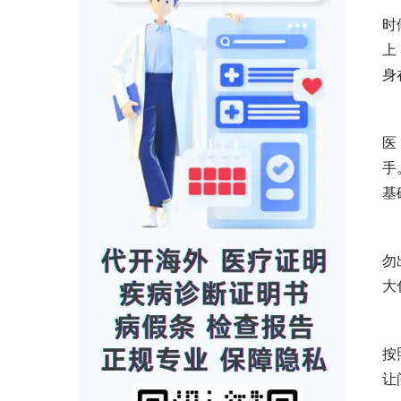
时
上
身
医
手
基
勿
大
按
让