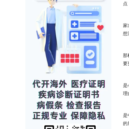
点
家
想
那
要
是
理
是
的