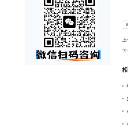
上
下
相