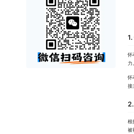
1
怀
力
怀
接
2
根
被