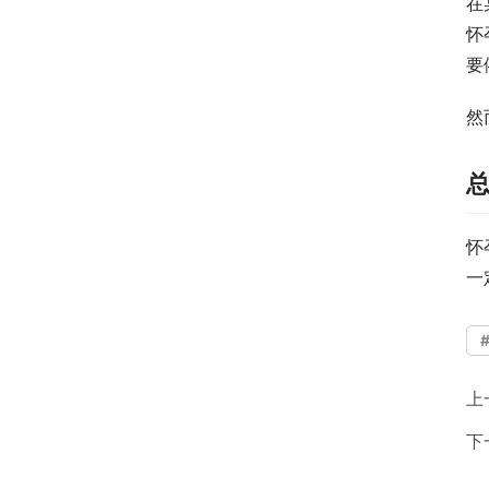
在
怀
要
然
怀
一
上
下