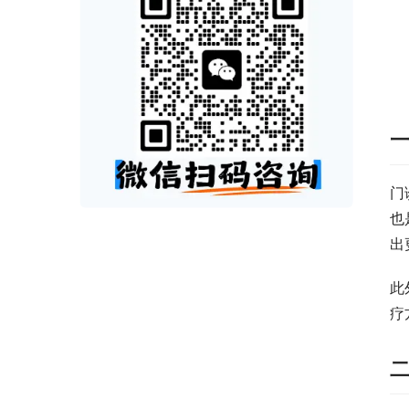
门
也
出
此
疗