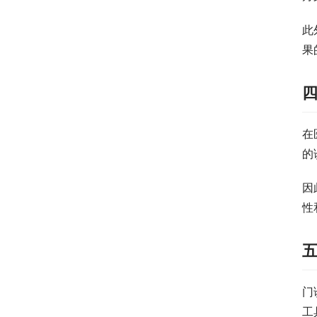
此
果
在
的
因
性
门
工