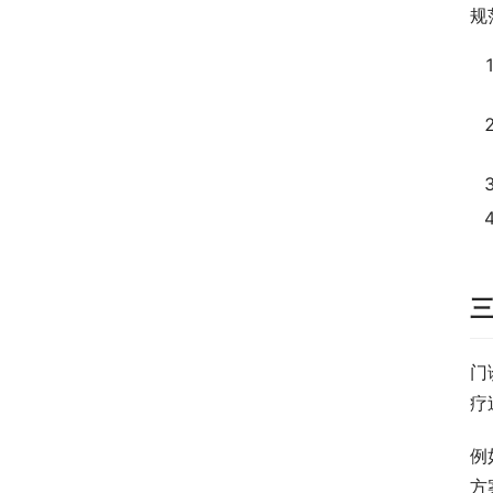
规
门
疗
例
方