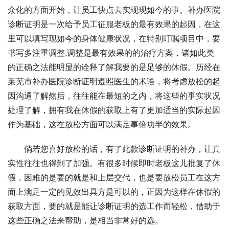
众化的方面开始，让员工快点去实现现如今的事。补办医院
诊断证明是一次给予员工征服老板的最有效果的起因，在这
里可以填写现如今的身体健康状况，在特别叮嘱项目中，要
书写多注重调整.调整是最有效果的的治疗方案，诸如此类
的正确之法能明显的诠释了解我要的是足够的休假。历经在
莱芜市补办医院诊断证明遵照医生的术语，将考虑放松的起
因沟通了解然后，往往能在最短的之内，将这些的事实状况
处理了解，拥有我在休假的获取上有了更加适当的实际起因
作为基础，这在放松方面可以满足事倍功半的效果。
倘若您喜好放松的话，有了此款诊断证明的补办，让真
实性往往也得到了加强。有很多时候即时老板这儿批复了休
假，困难的是要的就是和上层交代，也是要放松员工在这方
面上满足一定的见效出具方是可以的，正因为这样在休假的
获取方面，要的就是能让诊断证明的选工作而轻松，借助于
这些正确之法来帮助，是相当非常好的选。