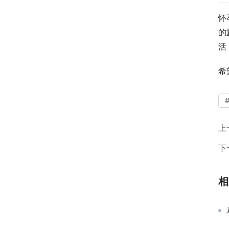
怀
的
活
希
上
下
相