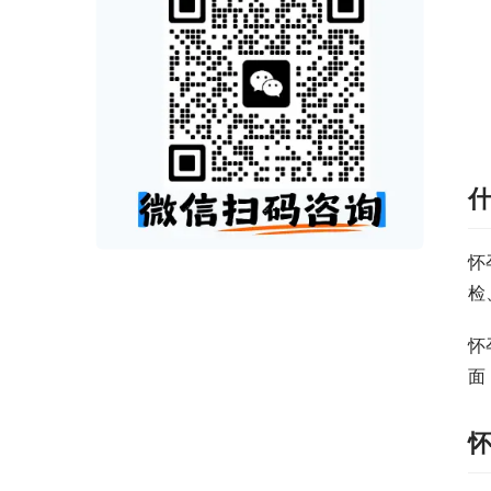
怀
检
怀
面