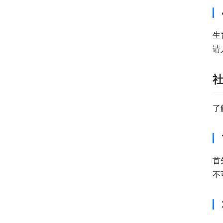
生
请
了
首
不