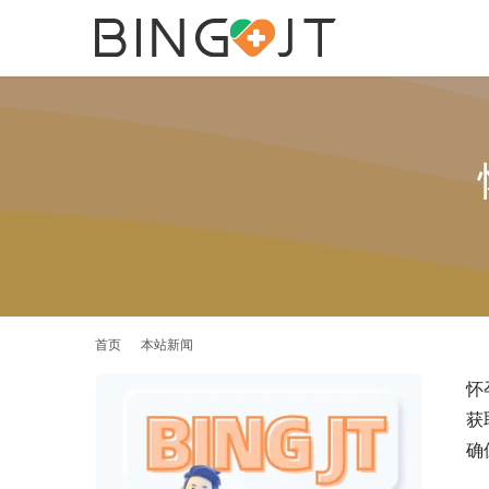
首页
本站新闻
怀
获
确