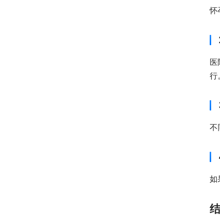
怀
医
行
不
如