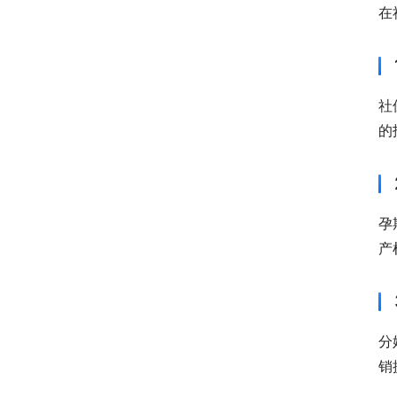
在
社
的
孕
产
分
销