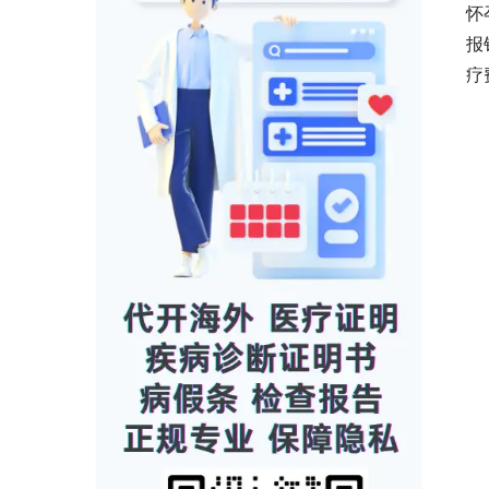
怀
报
疗