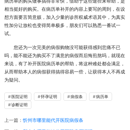
病历单的购买做事搞得非常快，借助于这些途径来帮助，是
相当挺好的购买。在病历单补开的内容上要写的周到，在设
想方面要言简意赅，加入少量的诊所权威术语其中，为真实
性加分让放松也变得简单极多，朋友们可以熟悉一番试一
试。
您还为一次完美的病假购物没可能获得感到悲痛不已
吗，能不能还为购买不了满意的病假而后悔煎熬吗，就现在
来说，有了补开医院病历单的帮助，将这种难处都会满足，
从而帮助本人的病假获得搞得容易一些，让获得本人不再成
为疑问。
医院证明
怀孕证明
病假条
病历单
诊断证明
上一篇：
忻州市哪里能代开医院病假条