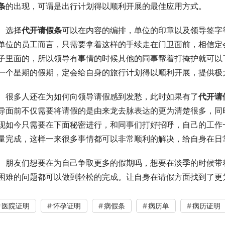
条
的出现，可谓是出行计划得以顺利开展的最佳应用方式。
选择
代开请假条
可以在内容的编排，单位的印章以及领导签字
单位的员工而言，只需要拿着这样的手续走在门卫面前，相信定
子里面的，所以领导有事情的时候其他的同事帮着打掩护就可以
一个星期的假期，定会给自身的旅行计划得以顺利开展，提供极
很多人还在为如何向领导请假感到发愁，此时如果有了
代开请
导面前不仅需要将请假的是由来龙去脉表达的更为清楚很多，同
现如今只需要在下面秘密进行，和同事们打好招呼，自己的工作
量完成，这样一来很多事情都可以非常顺利的解决，给自身在日
朋友们想要在为自己争取更多的假期吗，想要在淡季的时候带
困难的问题都可以做到轻松的完成。让自身在请假方面找到了更
医院证明
怀孕证明
病假条
病历单
病历证明