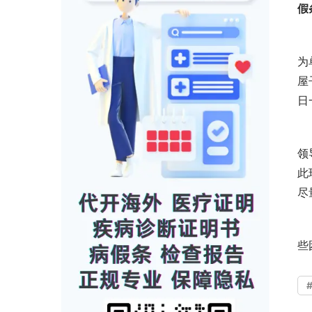
假
为
屋
日
领
此
尽
些