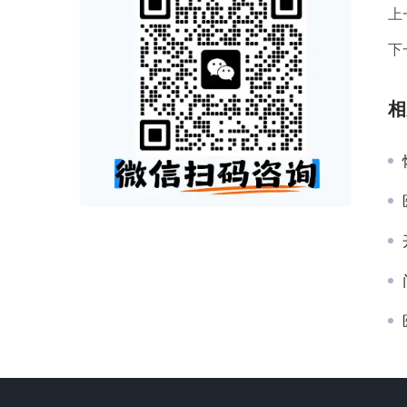
上
下
相