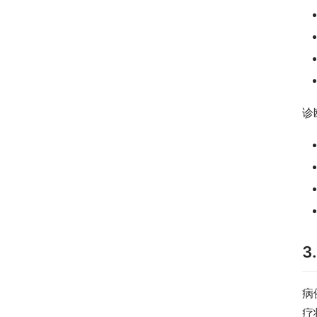
诊
3
病
疗