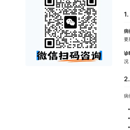
1
病
要
诊
况
2
病