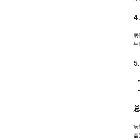
4
病
生
5
病
需