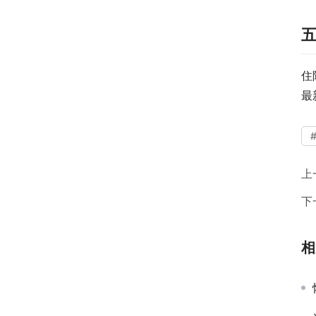
住
最
上
下
相