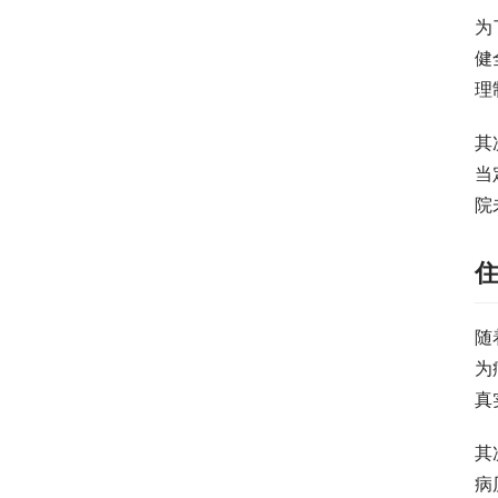
为
健
理
其
当
院
随
为
真
其
病