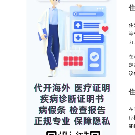
住
等
力
在
定
议
在
疗
能