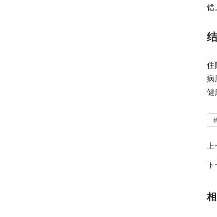
错
住
病
健
上
下
相