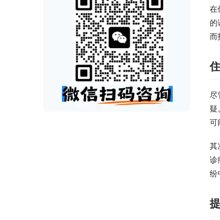
在
的
而
尽
疑
可
其
诊
纷