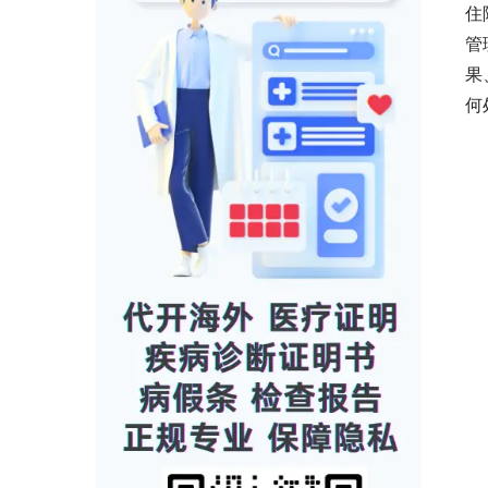
住
管
果
何