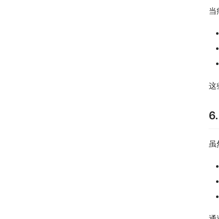
当
这
6
虽
通