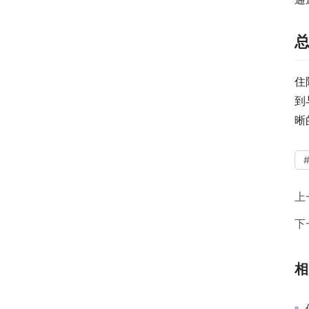
住
到
晰
上
下
相