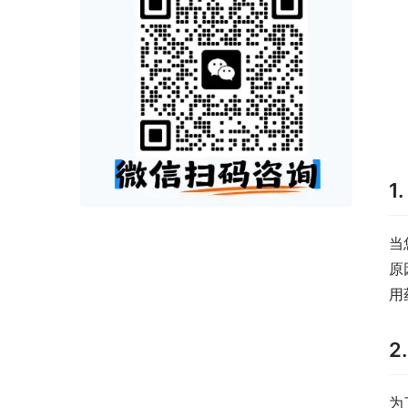
1
当
原
用
2
为