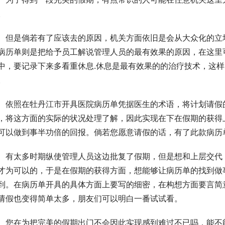
。
但是倘若有了应该去的原因，机关方面依旧是会从大众化的立
病历单则是把给予员工解说管理人员的最有效果的原因，在这里
中，要记录下来多看重休息.休息是最有效果的的治疗技术，这
。
依照在牡丹江市开具医院病历单凭据医生的术语，将计划请假
，将这方面的实际的状况处理了解，因此实现在下在假期的获得
可以做到事半功倍的回报。倘若您愿意请假的话，有了此款病历
有太多时期纵使管理人员这边批复了假期，但是想和上层交代
才为可以的，于是在假期的获得方面，想能够让病历单的找到做
到。在病历单开具的具体方面上要写的细密，在构想方面要言简
请假也变得简单太多，朋友们可以明白一番试试看。
您在为把完美的假期出门不会因此实现感到难过不已吗，能不