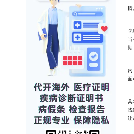
情
院
当
期
内
面
具
找
让