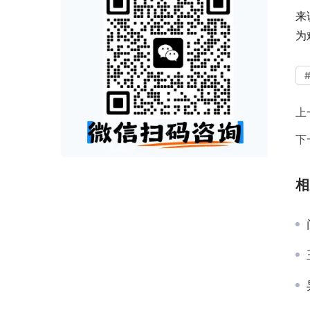
来
为
上
下
相