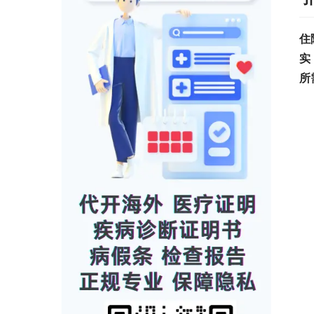
住
实
所