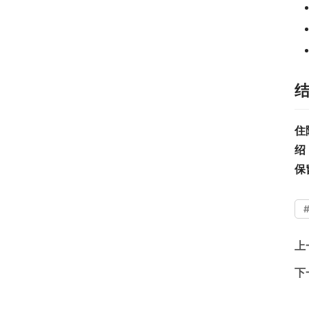
住
绍
保
上
下