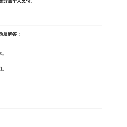
部分需个人支付。
题及解答：
本。
门。