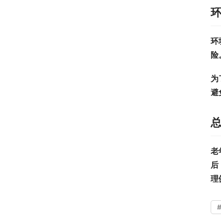
环
险
为
避
老
后
理