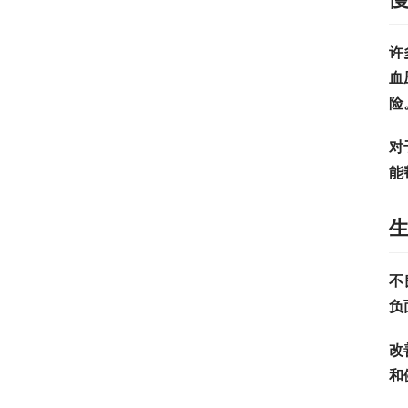
许
血
险
对
能
不
负
改
和