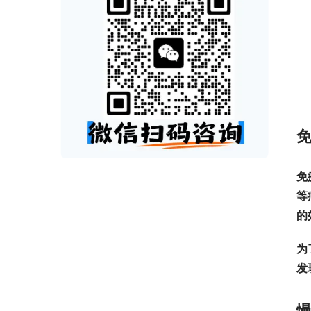
免
等
的
为
发